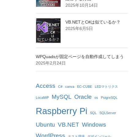
2025年10月14日
VB.NETとC#は似ているか？
2025年6月5日
WPQuadsが固定ページを自動作成してしまう
2025年2月24日
Access
C#
canva
EC-CUBE
LEDマトリクス
MySQL
Oracle
LocalWP
os
PstgreSQL
Raspberry Pi
SQL
SQLServer
Ubuntu
VB.NET
Windows
WordPress
テスト環境
デザインツール