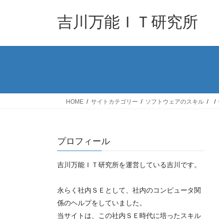
コ
ナ
ン
ビ
吉川万能ＩＴ研究所
テ
ゲ
ン
ー
ツ
シ
へ
ョ
ス
ン
キ
に
ッ
移
HOME
サイトカテゴリー
ソフトウェアのスキル
プ
動
プロフィール
吉川万能ＩＴ研究所を運営している吉川です。
永らく社内ＳＥとして、社内のコンピュータ関
係のヘルプをしていました。
当サイトは、この社内ＳＥ時代に培ったスキル