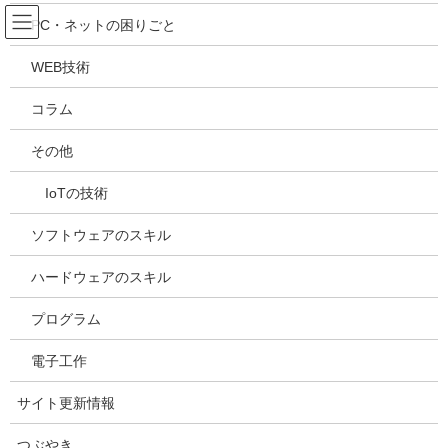
コ
ナ
吉川万能ＩＴ研究所
PC・ネットの困りごと
ン
ビ
テ
ゲ
WEB技術
ン
ー
ソフトウェアのスキル
ツ
シ
コラム
へ
ョ
ス
ン
HOME
サイトカテゴリー
ソフトウェアのスキル
その他
キ
に
ExcelとSQLデータベースの連携
ッ
移
IoTの技術
プ
動
2019年2月6日
/ 最終更新日時 :
2021年5月2日
kazuhiro
ソフトウェアのスキル
ソフトウェアのスキル
ExcelとSQLデータベースの連携
ハードウェアのスキル
プログラム
目次
電子工作
VBAでデータベースサーバーへ問い合わせる
サイト更新情報
VBAからデータベースに書き込み
つぶやき