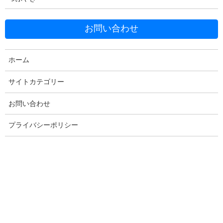
お問い合わせ
VBAでデータベースサーバーへ問い
合わせる
ホーム
サイトカテゴリー
データベースサーバーが、ネットワーク内で稼働をはじめると、
様々なアプリからそれを呼び出して、データを取りだし、業務に
お問い合わせ
役立てる事ができます。
プライバシーポリシー
まずは、ExcelVBAからみてみましょう。
EXCEL2007以降の場合は、.xlsmと付くマクロ有効のファイル形式
で保存すれば、VBAでデータベースに接続し、データを引き出す
事ができます。
例として、Excelのブックを新規作成し、mariadb_test.xlsm と名
前を付けて保存します。