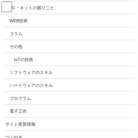
コ
ナ
吉川万能ＩＴ研究所
PC・ネットの困りごと
ン
ビ
テ
ゲ
WEB技術
ン
ー
ツ
シ
パソコンでお困りの事
コラム
へ
ョ
ご相談ください。
ス
ン
その他
キ
に
ッ
移
IoTの技術
プ
動
ソフトウェアのスキル
ハードウェアのスキル
プログラム
電子工作
サイト更新情報
つぶやき