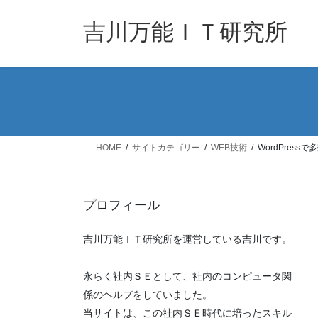
コ
ナ
ン
ビ
吉川万能ＩＴ研究所
テ
ゲ
ン
ー
ツ
シ
へ
ョ
ス
ン
キ
に
ッ
移
HOME
サイトカテゴリー
WEB技術
WordPres
プ
動
プロフィール
吉川万能ＩＴ研究所を運営している吉川です。
永らく社内ＳＥとして、社内のコンピュータ関
係のヘルプをしていました。
当サイトは、この社内ＳＥ時代に培ったスキル