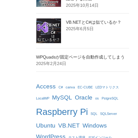
2025年10月14日
VB.NETとC#は似ているか？
2025年6月5日
WPQuadsが固定ページを自動作成してしまう
2025年2月24日
Access
C#
canva
EC-CUBE
LEDマトリクス
MySQL
Oracle
LocalWP
os
PstgreSQL
Raspberry Pi
SQL
SQLServer
Ubuntu
VB.NET
Windows
WordPress
テスト環境
デザインツール