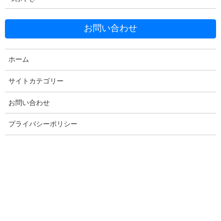
ましょう！
WEB技術
：WordPressでサイトを作りたい。ネット通販が
お問い合わせ
やってみたい など
プログラム
：VB.NETやPython、PHPなどプログラムを作り
ホーム
ましょう。データベースもこちら
PC・ネットの困りごと
：パソコンが動かない。機能をアッ
サイトカテゴリー
プしたいなど、ハード周り
お問い合わせ
AI・自動化ツール：生成AI、自動化ツールなどについて
プライバシーポリシー
コラム・雑記・考察
：コラムやジャンルに入らない記事など
以下にこのカテゴリの記事一覧が続きます。気になるものがあれ
ばぜひご覧ください。
2026年5月4日
ソフトウェアのスキル