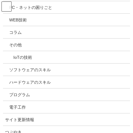
コ
ナ
吉川万能ＩＴ研究所
PC・ネットの困りごと
ン
ビ
テ
ゲ
WEB技術
ン
ー
サイトカテゴリー
ツ
シ
コラム
へ
ョ
ス
ン
HOME
サイトカテゴリー
その他
キ
に
ッ
移
IoTの技術
プ
動
ソフトウェアのスキル
カテゴリー一覧
ハードウェアのスキル
プログラム
電子工作
このサイトのカテゴリーは、次のようになります
サイト更新情報
電子工作
：Raspberry Pi Arduino などを使って電子工作をし
つぶやき