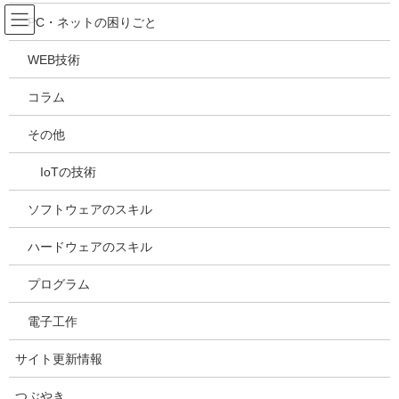
コ
ナ
吉川万能ＩＴ研究所
PC・ネットの困りごと
ン
ビ
テ
ゲ
WEB技術
ン
ー
WEB技術
ツ
シ
コラム
へ
ョ
ス
ン
HOME
サイトカテゴリー
WEB技術
その他
キ
に
ブロックパターンを使ったwebページ作成
ッ
移
IoTの技術
プ
動
2024年12月22日
/ 最終更新日時 :
2025年5月9日
kazuhiro
ソフトウェアのスキル
WEB技術
ブロックパターンを使ったwebペ
ハードウェアのスキル
ージ作成
プログラム
電子工作
サイト更新情報
つぶやき