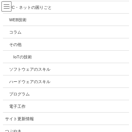
コ
ナ
吉川万能ＩＴ研究所
PC・ネットの困りごと
ン
ビ
テ
ゲ
WEB技術
ン
ー
電子工作
ツ
シ
コラム
へ
ョ
ス
ン
HOME
サイトカテゴリー
電子工作
その他
キ
に
Raspberry Pi OSのインストール(1.8.4)
ッ
移
IoTの技術
プ
動
2024年1月4日
/ 最終更新日時 :
2025年5月9日
kazuhiro
ソフトウェアのスキル
電子工作
Raspberry Pi OSのインストール
ハードウェアのスキル
(1.8.4)
プログラム
電子工作
サイト更新情報
つぶやき