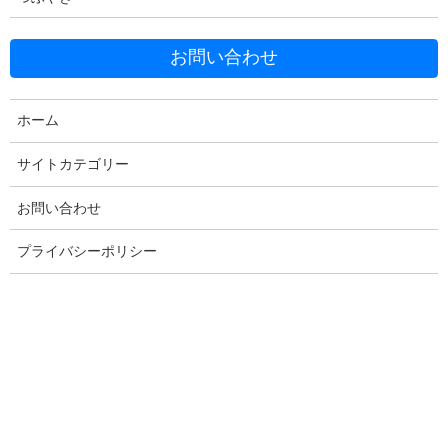
お問い合わせ
ホーム
Raspberry PiのOSインストーラーとして、新たに1.8.4が公開され
サイトカテゴリー
ました。
お問い合わせ
現行のものと操作が少し変わりましたので、レポートしたいと思
います。
プライバシーポリシー
目次
SDカードを入手する。
SDカードの初期化
インストーラーをダウンロードします。
SDカードへOSの書き込み
まとめ
関連記事