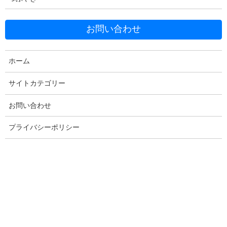
発見のきっかけ
お問い合わせ
ゴミ箱に移動させてもすぐに復活する
何が固定ページを作成しているのか？
AdSense Integration WP QUADS が作成していました
ホーム
設定を変えてみる
結果は変わらす
サイトカテゴリー
サポートを確認
お問い合わせ
プライバシーポリシー
発見のきっかけ
きっかけは、自分のサイトの新着情報に作成した覚えのないペー
ジが載っている事でした