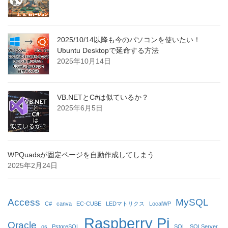
2025/10/14以降も今のパソコンを使いたい！
Ubuntu Desktopで延命する方法
2025年10月14日
VB.NETとC#は似ているか？
2025年6月5日
WPQuadsが固定ページを自動作成してしまう
2025年2月24日
Access
MySQL
C#
canva
EC-CUBE
LEDマトリクス
LocalWP
Raspberry Pi
Oracle
os
PstgreSQL
SQL
SQLServer