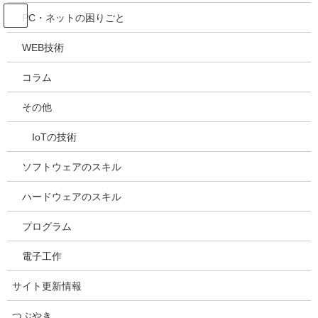
コ
ナ
吉川万能ＩＴ研究所
PC・ネットの困りごと
ン
ビ
テ
ゲ
WEB技術
ン
ー
つぶやき
ツ
シ
コラム
へ
ョ
ス
ン
HOME
つぶやき
WPQuadsが固定ページを自動作成してしまう
その他
キ
に
ッ
移
IoTの技術
プ
動
2025年2月24日
/ 最終更新日時 :
2025年2月24日
kazuhiro
つぶやき
ソフトウェアのスキル
WPQuadsが固定ページを自動作成
ハードウェアのスキル
してしまう
プログラム
プラグインの不具合を発見しましたので、ご報告です。
電子工作
このページは未完の状態で公開しています。
サイト更新情報
つぶやき
目次