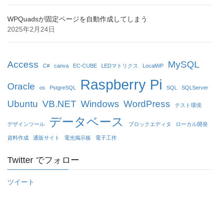
WPQuadsが固定ページを自動作成してしまう
2025年2月24日
Access
MySQL
C#
canva
EC-CUBE
LEDマトリクス
LocalWP
Raspberry Pi
Oracle
os
PstgreSQL
SQL
SQLServer
Ubuntu
VB.NET
Windows
WordPress
テスト環境
データベース
デザインツール
ブロックエディタ
ローカル開発
資料作成
通販サイト
電光掲示板
電子工作
Twitter でフォロー
ツイート