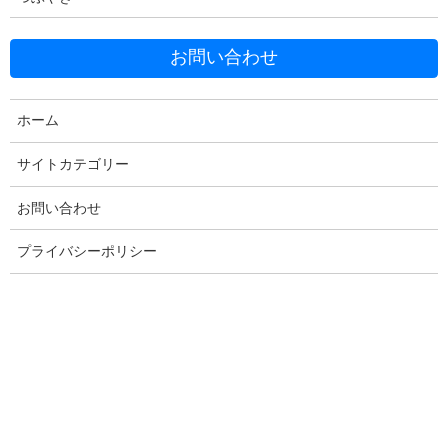
LANケーブルを除去したので、他のケーブルも除去したいと思い
ます。
目指すのは、電源ケーブル以外がささっていない状態です。
お問い合わせ
その前に、無線LANの設定について、自身がハマった点につい
て、記載しておきたいと思います。
ホーム
1
$ lsusb
サイトカテゴリー
2
Bus 001 Device 006: ID 7392:7811 Edimax Technolo
お問い合わせ
前回、これでEW-7811Unという個別名称が認識されているので、
OKだと書きました。
プライバシーポリシー
ところが、外出先で使うため、2個目のDHCPを登録しようとし
て、インターネットを検索しました。
このときに出てきた情報が古く、そのまま適用したところ、Wi-Fi
に繋がらなくなってしまいました。
1
$ sudo vi /etc/network/interfaces
2
# interfaces(5) file used by ifup(8) and ifdown
3
4
# Please note that this file is written to be u
5
# For static IP, consult /etc/dhcpcd.conf and '