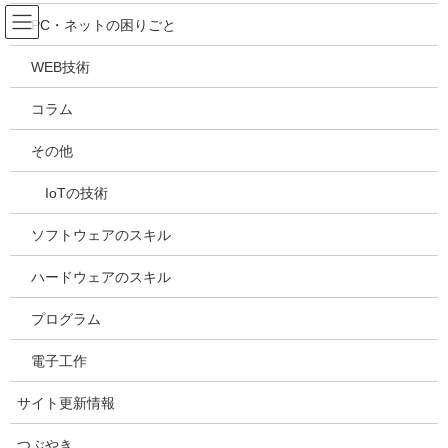
コ
ナ
吉川万能ＩＴ研究所
PC・ネットの困りごと
ン
ビ
テ
ゲ
WEB技術
ン
ー
電子工作
ツ
シ
コラム
へ
ョ
ス
ン
HOME
サイトカテゴリー
電子工作
Raspberry Piをセットアップする(続)
その他
キ
に
ッ
移
IoTの技術
プ
動
2019年5月20日
/ 最終更新日時 :
2025年5月3日
kazuhiro
電子工作
ソフトウェアのスキル
Raspberry Piをセットアップする
ハードウェアのスキル
(続)
プログラム
電子工作
Raspberry Piからケーブルを除く
サイト更新情報
つぶやき