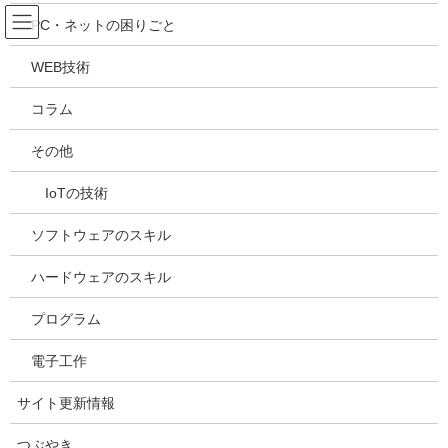
コ
ナ
吉川万能ＩＴ研究所
PC・ネットの困りごと
ン
ビ
テ
ゲ
WEB技術
ン
ー
電子工作
ツ
シ
コラム
へ
ョ
ス
ン
HOME
サイトカテゴリー
電子工作
その他
キ
に
Raspberry Piで動かす、撮る、しゃべらせる
ッ
移
IoTの技術
プ
動
2022年3月13日
/ 最終更新日時 :
2025年5月3日
kazuhiro
ソフトウェアのスキル
電子工作
Raspberry Piで動かす、撮る、しゃ
ハードウェアのスキル
べらせる
プログラム
電子工作
目次
サイト更新情報
I2C通信の機器を使う
つぶやき