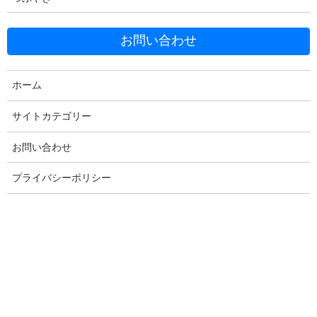
モータードライバーを繋いで、サーボモーターを動かしてみましょう。
カメラを使う。
カメラを取り付ける
お問い合わせ
カメラを有効にする。
カメラの設定がない場合
スピーカーを繋ぐ
ホーム
Raspberry Piに日本語を喋らせる
日本語入力が出来ない時
女性の声に切り換える
サイトカテゴリー
動くものを検知してみる。
実現した機能で「だるまさんがころんだ」をしてみる。
お問い合わせ
プライバシーポリシー
I2C通信の機器を使う