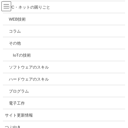
コ
ナ
吉川万能ＩＴ研究所
PC・ネットの困りごと
ン
ビ
テ
ゲ
WEB技術
ン
ー
メディア
ツ
シ
コラム
へ
ョ
ス
ン
HOME
メディア
M-08761-s
その他
キ
に
ッ
移
IoTの技術
プ
動
2021年8月30日
/ 最終更新日時 :
2021年8月30日
kazuhiro
M-08761-s
ソフトウェアのスキル
ハードウェアのスキル
プログラム
電子工作
サイト更新情報
つぶやき