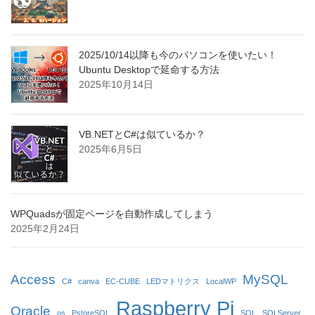
2025/10/14以降も今のパソコンを使いたい！
Ubuntu Desktopで延命する方法
2025年10月14日
VB.NETとC#は似ているか？
2025年6月5日
WPQuadsが固定ページを自動作成してしまう
2025年2月24日
Access
MySQL
C#
canva
EC-CUBE
LEDマトリクス
LocalWP
Raspberry Pi
Oracle
os
PstgreSQL
SQL
SQLServer