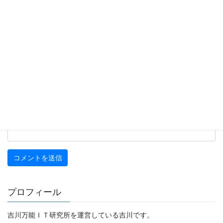
名前
※
メール
※
サイト
プロフィール
吉川万能ＩＴ研究所を運営している吉川です。