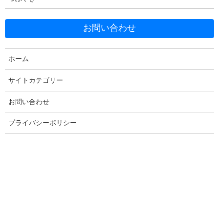
Facebook
X
Bluesky
Threads
Hatena
LINE
お問い合わせ
Copy
ホーム
コメントを残す
サイトカテゴリー
お問い合わせ
メールアドレスが公開されることはありません。
※
が付いている
プライバシーポリシー
欄は必須項目です
コメント
※