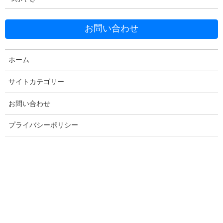
Threads
Hatena
LINE
Copy
お問い合わせ
ホーム
コメントを残す
サイトカテゴリー
お問い合わせ
メールアドレスが公開されることはありません。
※
が付いている
欄は必須項目です
プライバシーポリシー
コメント
※