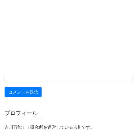
名前
※
メール
※
サイト
プロフィール
吉川万能ＩＴ研究所を運営している吉川です。