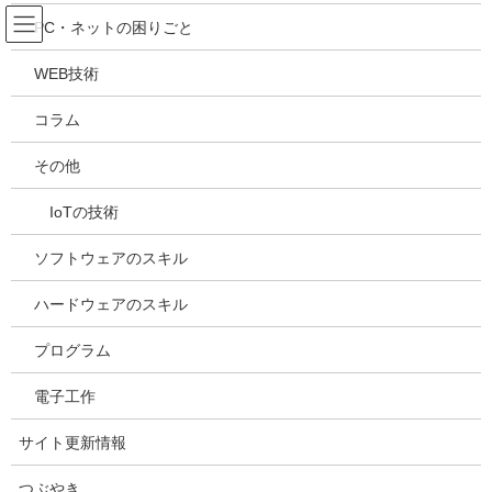
コ
ナ
吉川万能ＩＴ研究所
PC・ネットの困りごと
ン
ビ
テ
ゲ
WEB技術
ン
ー
メディア
ツ
シ
コラム
へ
ョ
ス
ン
HOME
メディア
20190128105720
その他
キ
に
ッ
移
IoTの技術
プ
動
2019年1月28日
/ 最終更新日時 :
2019年1月28日
kazuhiro
20190128105720
ソフトウェアのスキル
ハードウェアのスキル
プログラム
電子工作
サイト更新情報
Facebook
X
Bluesky
つぶやき