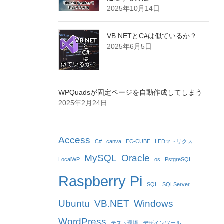
2025年10月14日
VB.NETとC#は似ているか？
2025年6月5日
WPQuadsが固定ページを自動作成してしまう
2025年2月24日
Access
C#
canva
EC-CUBE
LEDマトリクス
MySQL
Oracle
LocalWP
os
PstgreSQL
Raspberry Pi
SQL
SQLServer
Ubuntu
VB.NET
Windows
WordPress
テスト環境
デザインツール