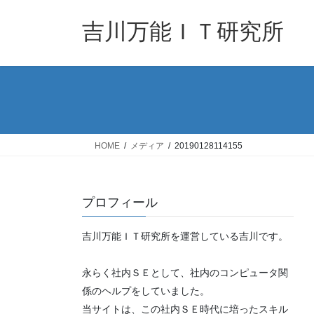
コ
ナ
ン
ビ
吉川万能ＩＴ研究所
テ
ゲ
ン
ー
ツ
シ
へ
ョ
ス
ン
キ
に
ッ
移
HOME
メディア
20190128114155
プ
動
プロフィール
吉川万能ＩＴ研究所を運営している吉川です。
永らく社内ＳＥとして、社内のコンピュータ関
係のヘルプをしていました。
当サイトは、この社内ＳＥ時代に培ったスキル