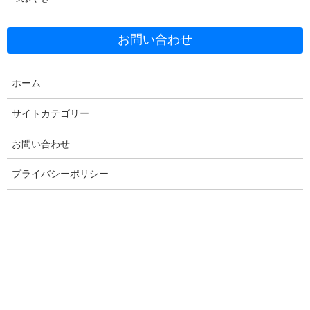
お問い合わせ
Facebook
X
Bluesky
Threads
Hatena
LINE
ホーム
Copy
サイトカテゴリー
お問い合わせ
コメントを残す
プライバシーポリシー
メールアドレスが公開されることはありません。
※
が付いている
欄は必須項目です
コメント
※