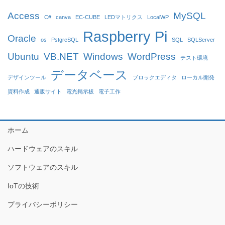
Access
MySQL
C#
canva
EC-CUBE
LEDマトリクス
LocalWP
Raspberry Pi
Oracle
os
PstgreSQL
SQL
SQLServer
Ubuntu
VB.NET
Windows
WordPress
テスト環境
データベース
デザインツール
ブロックエディタ
ローカル開発
資料作成
通販サイト
電光掲示板
電子工作
ホーム
ハードウェアのスキル
ソフトウェアのスキル
IoTの技術
プライバシーポリシー