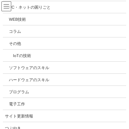
コ
ナ
吉川万能ＩＴ研究所
PC・ネットの困りごと
ン
ビ
テ
ゲ
WEB技術
ン
ー
メディア
ツ
シ
コラム
へ
ョ
ス
ン
HOME
メディア
20190128121225
その他
キ
に
ッ
移
IoTの技術
プ
動
2019年1月28日
/ 最終更新日時 :
2019年1月28日
kazuhiro
20190128121225
ソフトウェアのスキル
ハードウェアのスキル
プログラム
電子工作
サイト更新情報
つぶやき