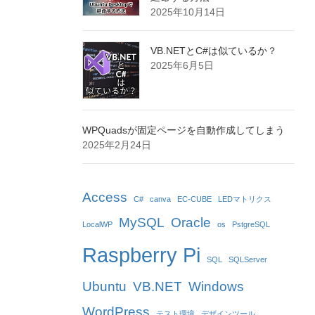
2025年10月14日
VB.NETとC#は似ているか？
2025年6月5日
WPQuadsが固定ページを自動作成してしまう
2025年2月24日
Access
C#
canva
EC-CUBE
LEDマトリクス
MySQL
Oracle
LocalWP
os
PstgreSQL
Raspberry Pi
SQL
SQLServer
Ubuntu
VB.NET
Windows
WordPress
テスト環境
デザインツール