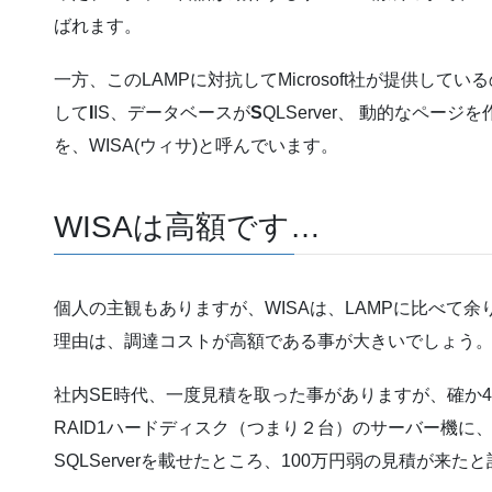
ばれます。
一方、このLAMPに対抗してMicrosoft社が提供してい
して
I
IS、データベースが
S
QLServer、 動的なページ
を、WISA(ウィサ)と呼んでいます。
WISAは高額です…
個人の主観もありますが、WISAは、LAMPに比べて
理由は、調達コストが高額である事が大きいでしょう
社内SE時代、一度見積を取った事がありますが、確か4コ
RAID1ハードディスク（つまり２台）のサーバー機に、Wind
SQLServerを載せたところ、100万円弱の見積が来た