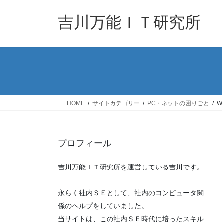
コ
ナ
ン
ビ
吉川万能ＩＴ研究所
テ
ゲ
ン
ー
ツ
シ
へ
ョ
ス
ン
キ
に
ッ
移
HOME
サイトカテゴリー
PC・ネットの困りごと
W
プ
動
プロフィール
吉川万能ＩＴ研究所を運営している吉川です。
永らく社内ＳＥとして、社内のコンピュータ関
係のヘルプをしていました。
当サイトは、この社内ＳＥ時代に培ったスキル