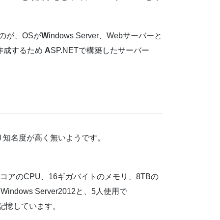
るのが、OSが
W
indows Server、Webサーバーと
を作成するため
A
SP.NETで構築したサーバー
余り知名度が高く無いようです。
。
アのCPU、16ギガバイトのメモリ、8TBの
ows Server2012と、5人使用で
と記憶しています。