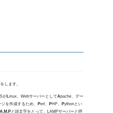
方をします。
Sが
L
inux、Webサーバーとして
A
pache、デー
ページを作成するため、
P
erl、
P
HP、
P
ythonとい
.A.M.P
と頭文字をとって、LAMPサーバーと呼