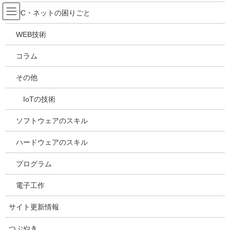
コ
ナ
吉川万能ＩＴ研究所
PC・ネットの困りごと
ン
ビ
テ
ゲ
WEB技術
ン
ー
メディア
ツ
シ
コラム
へ
ョ
ス
ン
HOME
メディア
51dmW-QCXtL._SL250_
その他
キ
に
ッ
移
IoTの技術
プ
動
2021年5月24日
/ 最終更新日時 :
2021年5月24日
kazuhiro
51dmW-QCXtL._SL250_
ソフトウェアのスキル
ハードウェアのスキル
プログラム
電子工作
サイト更新情報
つぶやき