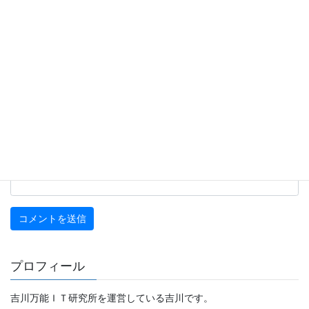
名前
※
メール
※
サイト
プロフィール
吉川万能ＩＴ研究所を運営している吉川です。