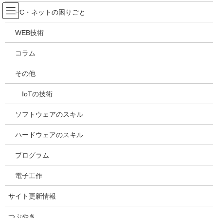
コ
ナ
吉川万能ＩＴ研究所
PC・ネットの困りごと
ン
ビ
テ
ゲ
WEB技術
ン
ー
メディア
ツ
シ
コラム
へ
ョ
ス
ン
HOME
メディア
51AMDEYpolL._SL110_
その他
キ
に
ッ
移
IoTの技術
プ
動
2021年8月27日
/ 最終更新日時 :
2021年8月27日
kazuhiro
51AMDEYpolL._SL110_
ソフトウェアのスキル
ハードウェアのスキル
プログラム
電子工作
サイト更新情報
つぶやき