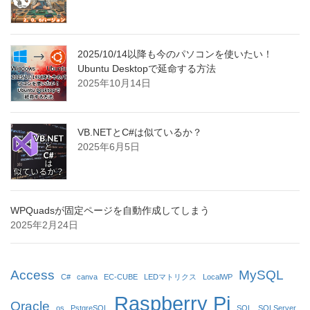
2025/10/14以降も今のパソコンを使いたい！
Ubuntu Desktopで延命する方法
2025年10月14日
VB.NETとC#は似ているか？
2025年6月5日
WPQuadsが固定ページを自動作成してしまう
2025年2月24日
Access
MySQL
C#
canva
EC-CUBE
LEDマトリクス
LocalWP
Raspberry Pi
Oracle
os
PstgreSQL
SQL
SQLServer