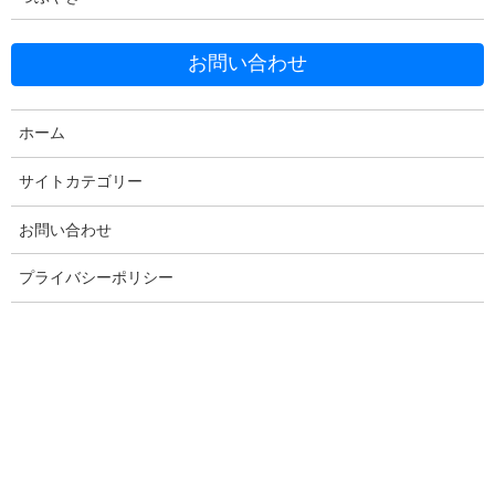
Facebook
X
Bluesky
Threads
Hatena
LINE
お問い合わせ
Copy
ホーム
コメントを残す
サイトカテゴリー
お問い合わせ
メールアドレスが公開されることはありません。
※
が付いている
プライバシーポリシー
欄は必須項目です
コメント
※