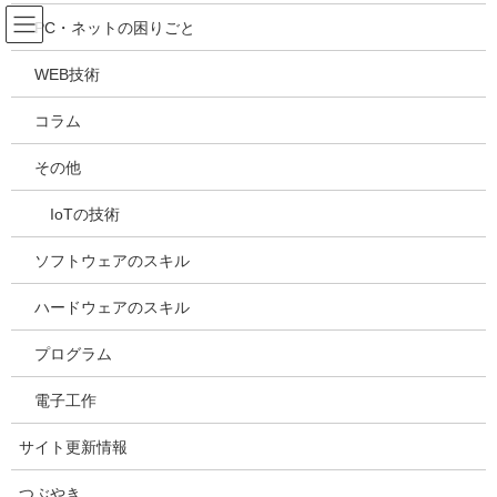
コ
ナ
吉川万能ＩＴ研究所
PC・ネットの困りごと
ン
ビ
テ
ゲ
WEB技術
ン
ー
メディア
ツ
シ
コラム
へ
ョ
ス
ン
HOME
メディア
516jCZk2UdL._SL250_
その他
キ
に
ッ
移
IoTの技術
プ
動
2021年6月21日
/ 最終更新日時 :
2021年6月21日
kazuhiro
516jCZk2UdL._SL250_
ソフトウェアのスキル
ハードウェアのスキル
プログラム
電子工作
サイト更新情報
つぶやき