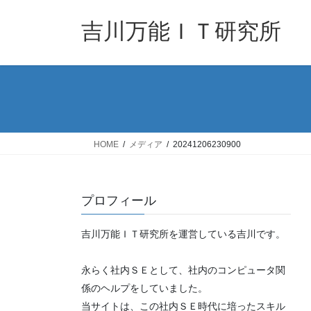
コ
ナ
ン
ビ
吉川万能ＩＴ研究所
テ
ゲ
ン
ー
ツ
シ
へ
ョ
ス
ン
キ
に
ッ
移
HOME
メディア
20241206230900
プ
動
プロフィール
吉川万能ＩＴ研究所を運営している吉川です。
永らく社内ＳＥとして、社内のコンピュータ関
係のヘルプをしていました。
当サイトは、この社内ＳＥ時代に培ったスキル