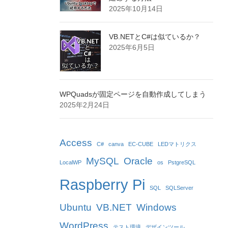
2025年10月14日
VB.NETとC#は似ているか？
2025年6月5日
WPQuadsが固定ページを自動作成してしまう
2025年2月24日
Access
C#
canva
EC-CUBE
LEDマトリクス
MySQL
Oracle
LocalWP
os
PstgreSQL
Raspberry Pi
SQL
SQLServer
Ubuntu
VB.NET
Windows
WordPress
テスト環境
デザインツール