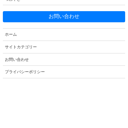
お問い合わせ
Facebook
X
Bluesky
Threads
Hatena
LINE
Copy
ホーム
サイトカテゴリー
お問い合わせ
コメントを残す
プライバシーポリシー
メールアドレスが公開されることはありません。
※
が付いている
欄は必須項目です
コメント
※