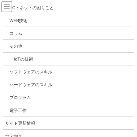
コ
ナ
吉川万能ＩＴ研究所
PC・ネットの困りごと
ン
ビ
テ
ゲ
WEB技術
ン
ー
メディア
ツ
シ
コラム
へ
ョ
ス
ン
HOME
メディア
20241123191738
その他
キ
に
ッ
移
IoTの技術
プ
動
2024年11月23日
/ 最終更新日時 :
2024年11月23日
kazuhiro
20241123191738
ソフトウェアのスキル
ハードウェアのスキル
プログラム
電子工作
サイト更新情報
つぶやき