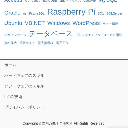
C#
canva
EC-CUBE
LEDマトリクス
LocalWP
Raspberry Pi
Oracle
os
PstgreSQL
SQL
SQLServer
Ubuntu
VB.NET
Windows
WordPress
テスト環境
データベース
デザインツール
ブロックエディタ
ローカル開発
資料作成
通販サイト
電光掲示板
電子工作
ホーム
ハードウェアのスキル
ソフトウェアのスキル
IoTの技術
プライバシーポリシー
Copyright © 吉川万能ＩＴ研究所 All Rights Reserved.