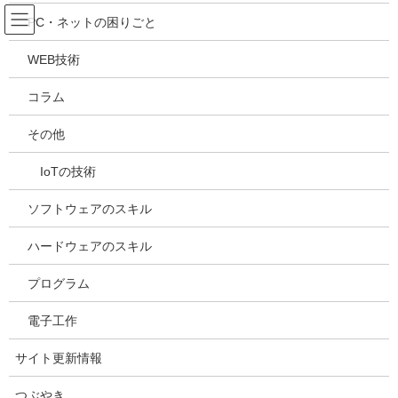
コ
ナ
吉川万能ＩＴ研究所
PC・ネットの困りごと
ン
ビ
テ
ゲ
WEB技術
ン
ー
メディア
ツ
シ
コラム
へ
ョ
ス
ン
HOME
メディア
20241121231622
その他
キ
に
ッ
移
IoTの技術
プ
動
2024年11月21日
/ 最終更新日時 :
2024年11月21日
kazuhiro
20241121231622
ソフトウェアのスキル
ハードウェアのスキル
プログラム
電子工作
サイト更新情報
つぶやき