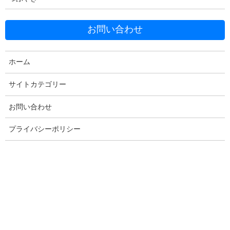
お問い合わせ
Facebook
X
Bluesky
Threads
Hatena
LINE
ホーム
Copy
サイトカテゴリー
お問い合わせ
コメントを残す
プライバシーポリシー
メールアドレスが公開されることはありません。
※
が付いている
欄は必須項目です
コメント
※