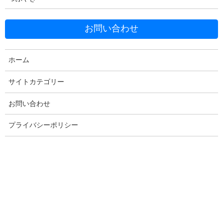
お問い合わせ
Facebook
X
Bluesky
ホーム
Threads
Hatena
LINE
Copy
サイトカテゴリー
お問い合わせ
コメントを残す
プライバシーポリシー
メールアドレスが公開されることはありません。
※
が付いている
欄は必須項目です
コメント
※