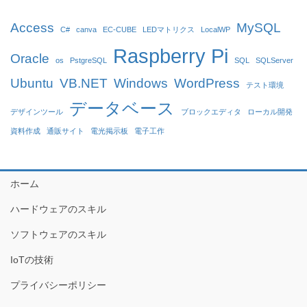
Access
MySQL
C#
canva
EC-CUBE
LEDマトリクス
LocalWP
Raspberry Pi
Oracle
os
PstgreSQL
SQL
SQLServer
Ubuntu
VB.NET
Windows
WordPress
テスト環境
データベース
デザインツール
ブロックエディタ
ローカル開発
資料作成
通販サイト
電光掲示板
電子工作
ホーム
ハードウェアのスキル
ソフトウェアのスキル
IoTの技術
プライバシーポリシー