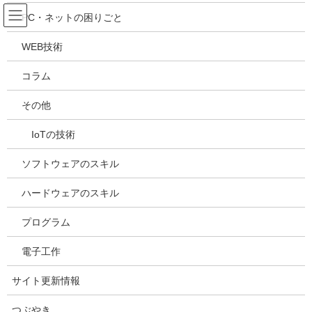
コ
ナ
吉川万能ＩＴ研究所
PC・ネットの困りごと
ン
ビ
テ
ゲ
WEB技術
ン
ー
メディア
ツ
シ
コラム
へ
ョ
ス
ン
HOME
メディア
20240701213716
その他
キ
に
ッ
移
IoTの技術
プ
動
2024年7月1日
/ 最終更新日時 :
2024年7月1日
kazuhiro
20240701213716
ソフトウェアのスキル
ハードウェアのスキル
プログラム
電子工作
サイト更新情報
つぶやき