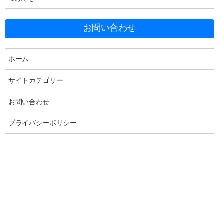
お問い合わせ
Facebook
X
Bluesky
ホーム
Threads
Hatena
LINE
Copy
サイトカテゴリー
お問い合わせ
コメントを残す
プライバシーポリシー
メールアドレスが公開されることはありません。
※
が付いている
欄は必須項目です
コメント
※