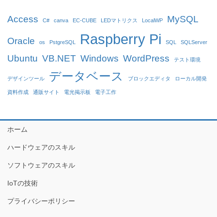
Access
MySQL
C#
canva
EC-CUBE
LEDマトリクス
LocalWP
Raspberry Pi
Oracle
os
PstgreSQL
SQL
SQLServer
Ubuntu
VB.NET
Windows
WordPress
テスト環境
データベース
デザインツール
ブロックエディタ
ローカル開発
資料作成
通販サイト
電光掲示板
電子工作
ホーム
ハードウェアのスキル
ソフトウェアのスキル
IoTの技術
プライバシーポリシー