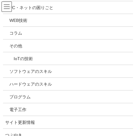
コ
ナ
吉川万能ＩＴ研究所
PC・ネットの困りごと
ン
ビ
テ
ゲ
WEB技術
ン
ー
メディア
ツ
シ
コラム
へ
ョ
ス
ン
HOME
メディア
20240701181305
その他
キ
に
ッ
移
IoTの技術
プ
動
2024年7月1日
/ 最終更新日時 :
2024年7月1日
kazuhiro
20240701181305
ソフトウェアのスキル
ハードウェアのスキル
プログラム
電子工作
サイト更新情報
つぶやき