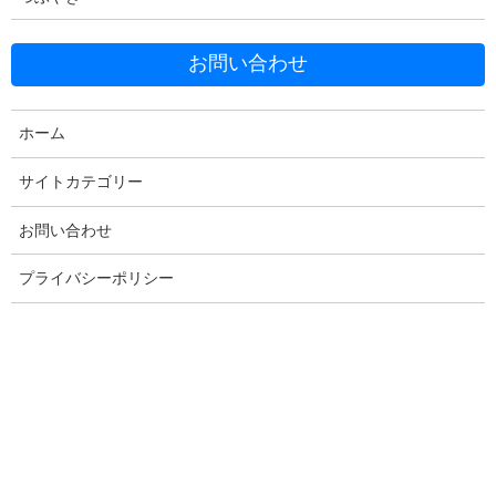
お問い合わせ
Facebook
X
Bluesky
ホーム
Threads
Hatena
LINE
サイトカテゴリー
Copy
お問い合わせ
プライバシーポリシー
コメントを残す
メールアドレスが公開されることはありません。
※
が付いている
欄は必須項目です
コメント
※