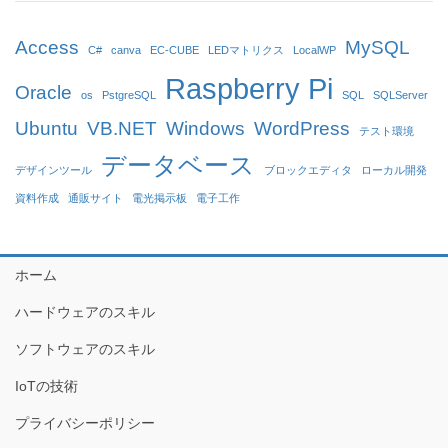
Access
MySQL
C#
canva
EC-CUBE
LEDマトリクス
LocalWP
Raspberry Pi
Oracle
os
PstgreSQL
SQL
SQLServer
Ubuntu
VB.NET
Windows
WordPress
テスト環境
データベース
デザインツール
ブロックエディタ
ローカル開発
資料作成
通販サイト
電光掲示板
電子工作
ホーム
ハードウェアのスキル
ソフトウェアのスキル
IoTの技術
プライバシーポリシー