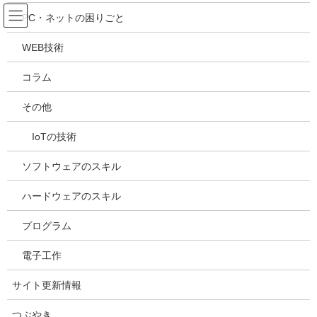
コ
ナ
吉川万能ＩＴ研究所
PC・ネットの困りごと
ン
ビ
テ
ゲ
WEB技術
ン
ー
メディア
ツ
シ
コラム
へ
ョ
ス
ン
HOME
メディア
20240701140425
その他
キ
に
ッ
移
IoTの技術
プ
動
2024年7月1日
/ 最終更新日時 :
2024年7月1日
kazuhiro
20240701140425
ソフトウェアのスキル
ハードウェアのスキル
プログラム
電子工作
サイト更新情報
つぶやき