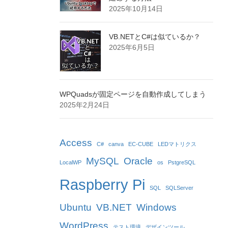
2025年10月14日
VB.NETとC#は似ているか？
2025年6月5日
WPQuadsが固定ページを自動作成してしまう
2025年2月24日
Access
C#
canva
EC-CUBE
LEDマトリクス
MySQL
Oracle
LocalWP
os
PstgreSQL
Raspberry Pi
SQL
SQLServer
Ubuntu
VB.NET
Windows
WordPress
テスト環境
デザインツール