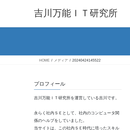
コ
ナ
ン
ビ
吉川万能ＩＴ研究所
テ
ゲ
ン
ー
ツ
シ
へ
ョ
ス
ン
キ
に
ッ
移
HOME
メディア
20240424145522
プ
動
プロフィール
吉川万能ＩＴ研究所を運営している吉川です。
永らく社内ＳＥとして、社内のコンピュータ関
係のヘルプをしていました。
当サイトは、この社内ＳＥ時代に培ったスキル