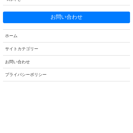
お問い合わせ
Facebook
X
Bluesky
Threads
Hatena
LINE
ホーム
Copy
サイトカテゴリー
お問い合わせ
コメントを残す
プライバシーポリシー
メールアドレスが公開されることはありません。
※
が付いている
欄は必須項目です
コメント
※