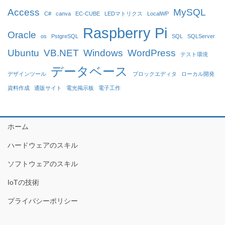
Access
MySQL
C#
canva
EC-CUBE
LEDマトリクス
LocalWP
Raspberry Pi
Oracle
os
PstgreSQL
SQL
SQLServer
Ubuntu
VB.NET
Windows
WordPress
テスト環境
データベース
デザインツール
ブロックエディタ
ローカル開発
資料作成
通販サイト
電光掲示板
電子工作
ホーム
ハードウェアのスキル
ソフトウェアのスキル
IoTの技術
プライバシーポリシー