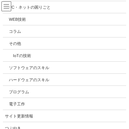
コ
ナ
吉川万能ＩＴ研究所
PC・ネットの困りごと
ン
ビ
テ
ゲ
WEB技術
ン
ー
メディア
ツ
シ
コラム
へ
ョ
ス
ン
HOME
メディア
20240424113721
その他
キ
に
ッ
移
IoTの技術
プ
動
2024年4月24日
/ 最終更新日時 :
2024年4月24日
kazuhiro
20240424113721
ソフトウェアのスキル
ハードウェアのスキル
プログラム
電子工作
サイト更新情報
つぶやき