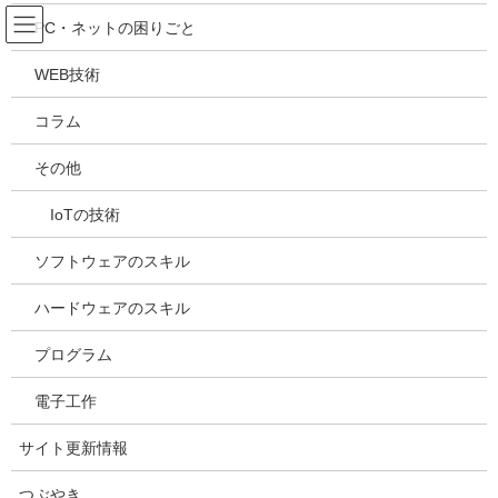
コ
ナ
吉川万能ＩＴ研究所
PC・ネットの困りごと
ン
ビ
テ
ゲ
WEB技術
ン
ー
メディア
ツ
シ
コラム
へ
ョ
ス
ン
HOME
メディア
20240423192009
その他
キ
に
ッ
移
IoTの技術
プ
動
2024年4月23日
/ 最終更新日時 :
2024年4月23日
kazuhiro
20240423192009
ソフトウェアのスキル
ハードウェアのスキル
プログラム
電子工作
サイト更新情報
つぶやき