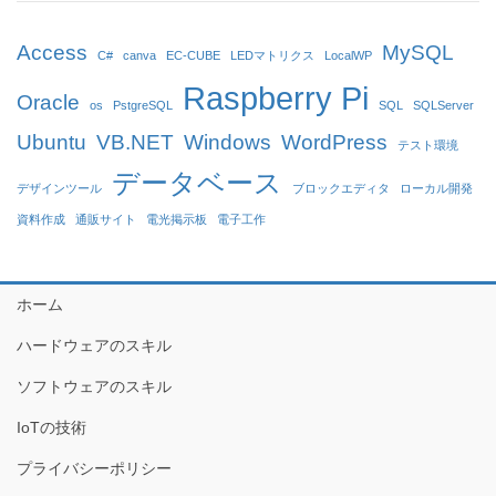
Access
MySQL
C#
canva
EC-CUBE
LEDマトリクス
LocalWP
Raspberry Pi
Oracle
os
PstgreSQL
SQL
SQLServer
Ubuntu
VB.NET
Windows
WordPress
テスト環境
データベース
デザインツール
ブロックエディタ
ローカル開発
資料作成
通販サイト
電光掲示板
電子工作
ホーム
ハードウェアのスキル
ソフトウェアのスキル
IoTの技術
プライバシーポリシー