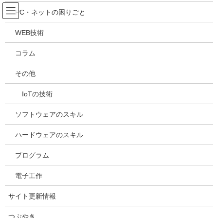
コ
ナ
吉川万能ＩＴ研究所
PC・ネットの困りごと
ン
ビ
テ
ゲ
WEB技術
ン
ー
メディア
ツ
シ
コラム
へ
ョ
ス
ン
HOME
メディア
20240422130637
その他
キ
に
ッ
移
IoTの技術
プ
動
2024年4月22日
/ 最終更新日時 :
2024年4月22日
kazuhiro
20240422130637
ソフトウェアのスキル
ハードウェアのスキル
プログラム
電子工作
サイト更新情報
つぶやき