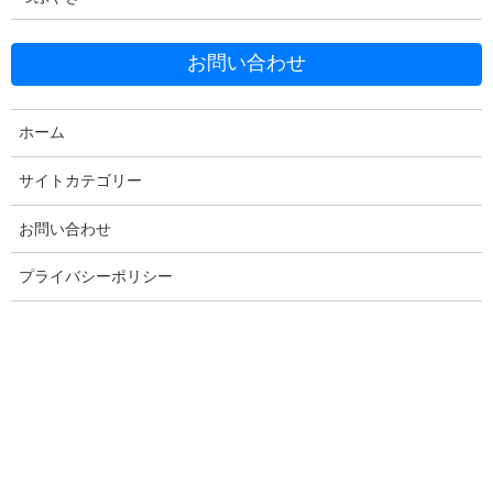
お問い合わせ
Facebook
X
Bluesky
ホーム
Threads
Hatena
LINE
サイトカテゴリー
Copy
お問い合わせ
プライバシーポリシー
コメントを残す
メールアドレスが公開されることはありません。
※
が付いている
欄は必須項目です
コメント
※