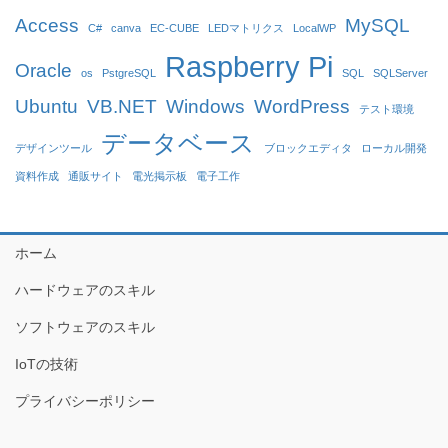
Access
MySQL
C#
canva
EC-CUBE
LEDマトリクス
LocalWP
Raspberry Pi
Oracle
os
PstgreSQL
SQL
SQLServer
Ubuntu
VB.NET
Windows
WordPress
テスト環境
データベース
デザインツール
ブロックエディタ
ローカル開発
資料作成
通販サイト
電光掲示板
電子工作
ホーム
ハードウェアのスキル
ソフトウェアのスキル
IoTの技術
プライバシーポリシー