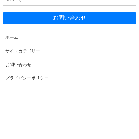
お問い合わせ
Facebook
X
Bluesky
Threads
Hatena
LINE
ホーム
Copy
サイトカテゴリー
お問い合わせ
コメントを残す
プライバシーポリシー
メールアドレスが公開されることはありません。
※
が付いている
欄は必須項目です
コメント
※