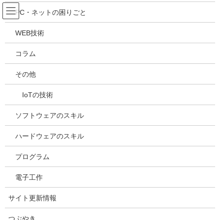
コ
ナ
吉川万能ＩＴ研究所
PC・ネットの困りごと
ン
ビ
テ
ゲ
WEB技術
ン
ー
メディア
ツ
シ
コラム
へ
ョ
ス
ン
HOME
メディア
20240329215221
その他
キ
に
ッ
移
IoTの技術
プ
動
2024年3月29日
/ 最終更新日時 :
2024年3月29日
kazuhiro
20240329215221
ソフトウェアのスキル
ハードウェアのスキル
プログラム
電子工作
サイト更新情報
つぶやき