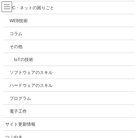
コ
ナ
吉川万能ＩＴ研究所
PC・ネットの困りごと
ン
ビ
テ
ゲ
WEB技術
ン
ー
メディア
ツ
シ
コラム
へ
ョ
ス
ン
HOME
メディア
20240329184731
その他
キ
に
ッ
移
IoTの技術
プ
動
2024年3月29日
/ 最終更新日時 :
2024年3月29日
kazuhiro
20240329184731
ソフトウェアのスキル
ハードウェアのスキル
プログラム
電子工作
サイト更新情報
つぶやき