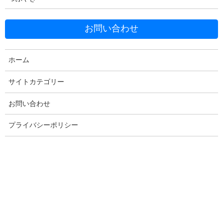
お問い合わせ
Facebook
X
Bluesky
Threads
Hatena
LINE
ホーム
Copy
サイトカテゴリー
お問い合わせ
コメントを残す
プライバシーポリシー
メールアドレスが公開されることはありません。
※
が付いている
欄は必須項目です
コメント
※