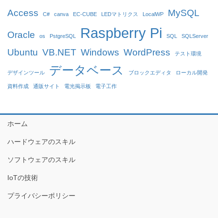
Access
MySQL
C#
canva
EC-CUBE
LEDマトリクス
LocalWP
Raspberry Pi
Oracle
os
PstgreSQL
SQL
SQLServer
Ubuntu
VB.NET
Windows
WordPress
テスト環境
データベース
デザインツール
ブロックエディタ
ローカル開発
資料作成
通販サイト
電光掲示板
電子工作
ホーム
ハードウェアのスキル
ソフトウェアのスキル
IoTの技術
プライバシーポリシー