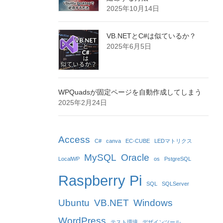
2025年10月14日
VB.NETとC#は似ているか？
2025年6月5日
WPQuadsが固定ページを自動作成してしまう
2025年2月24日
Access
C#
canva
EC-CUBE
LEDマトリクス
MySQL
Oracle
LocalWP
os
PstgreSQL
Raspberry Pi
SQL
SQLServer
Ubuntu
VB.NET
Windows
WordPress
テスト環境
デザインツール