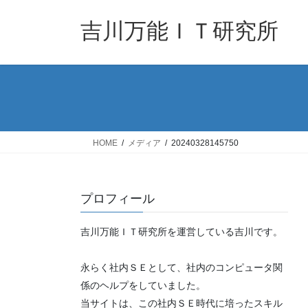
コ
ナ
ン
ビ
吉川万能ＩＴ研究所
テ
ゲ
ン
ー
ツ
シ
へ
ョ
ス
ン
キ
に
ッ
移
HOME
メディア
20240328145750
プ
動
プロフィール
吉川万能ＩＴ研究所を運営している吉川です。
永らく社内ＳＥとして、社内のコンピュータ関
係のヘルプをしていました。
当サイトは、この社内ＳＥ時代に培ったスキル