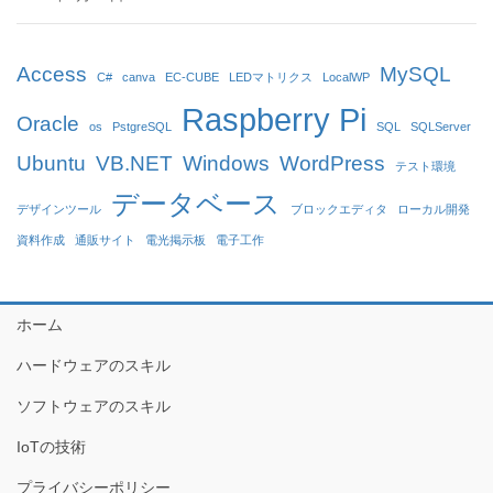
Access
MySQL
C#
canva
EC-CUBE
LEDマトリクス
LocalWP
Raspberry Pi
Oracle
os
PstgreSQL
SQL
SQLServer
Ubuntu
VB.NET
Windows
WordPress
テスト環境
データベース
デザインツール
ブロックエディタ
ローカル開発
資料作成
通販サイト
電光掲示板
電子工作
ホーム
ハードウェアのスキル
ソフトウェアのスキル
IoTの技術
プライバシーポリシー