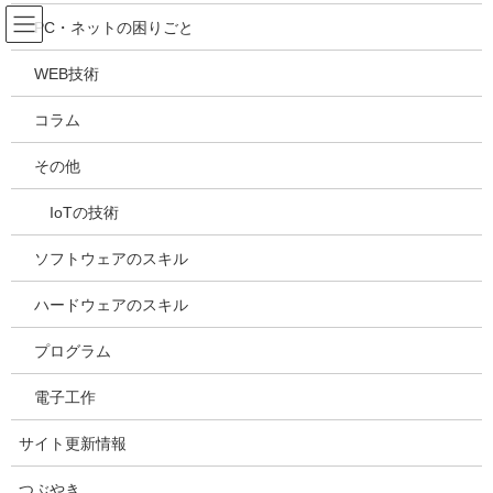
コ
ナ
吉川万能ＩＴ研究所
PC・ネットの困りごと
ン
ビ
テ
ゲ
WEB技術
ン
ー
メディア
ツ
シ
コラム
へ
ョ
ス
ン
HOME
メディア
20240328131732
その他
キ
に
ッ
移
IoTの技術
プ
動
2024年3月28日
/ 最終更新日時 :
2024年3月28日
kazuhiro
20240328131732
ソフトウェアのスキル
ハードウェアのスキル
プログラム
電子工作
サイト更新情報
つぶやき