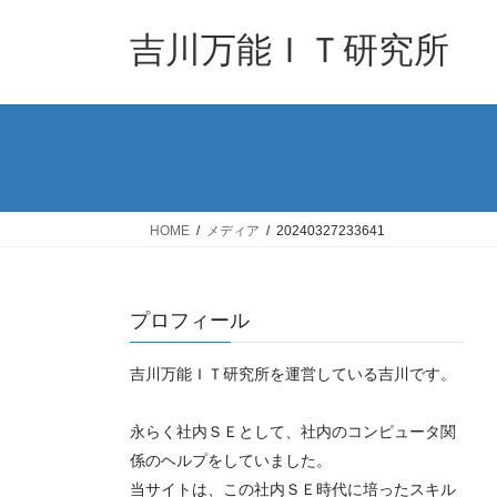
コ
ナ
ン
ビ
吉川万能ＩＴ研究所
テ
ゲ
ン
ー
ツ
シ
へ
ョ
ス
ン
キ
に
ッ
移
HOME
メディア
20240327233641
プ
動
プロフィール
吉川万能ＩＴ研究所を運営している吉川です。
永らく社内ＳＥとして、社内のコンピュータ関
係のヘルプをしていました。
当サイトは、この社内ＳＥ時代に培ったスキル