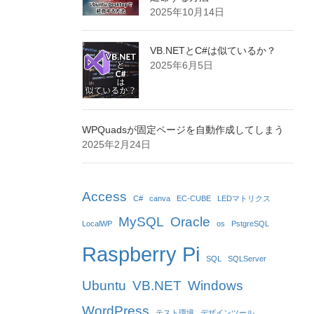
2025年10月14日
VB.NETとC#は似ているか？
2025年6月5日
WPQuadsが固定ページを自動作成してしまう
2025年2月24日
Access
C#
canva
EC-CUBE
LEDマトリクス
MySQL
Oracle
LocalWP
os
PstgreSQL
Raspberry Pi
SQL
SQLServer
Ubuntu
VB.NET
Windows
WordPress
テスト環境
デザインツール