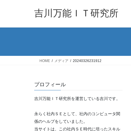
コ
ナ
ン
ビ
吉川万能ＩＴ研究所
テ
ゲ
ン
ー
ツ
シ
へ
ョ
ス
ン
キ
に
ッ
移
HOME
メディア
20240326231912
プ
動
プロフィール
吉川万能ＩＴ研究所を運営している吉川です。
永らく社内ＳＥとして、社内のコンピュータ関
係のヘルプをしていました。
当サイトは、この社内ＳＥ時代に培ったスキル