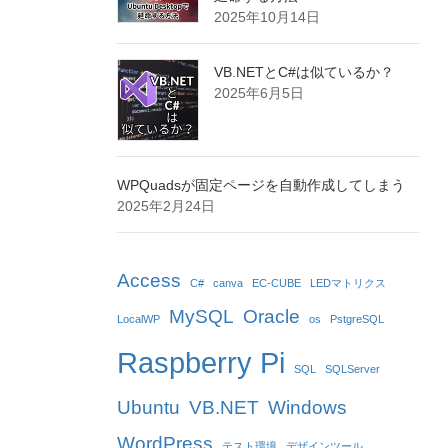
2025年10月14日
VB.NETとC#は似ているか？
2025年6月5日
WPQuadsが固定ページを自動作成してしまう
2025年2月24日
Access
C#
canva
EC-CUBE
LEDマトリクス
MySQL
Oracle
LocalWP
os
PstgreSQL
Raspberry Pi
SQL
SQLServer
Ubuntu
VB.NET
Windows
WordPress
テスト環境
デザインツール