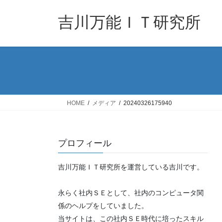
コ
ナ
ン
ビ
吉川万能ＩＴ研究所
テ
ゲ
ン
ー
ツ
シ
へ
ョ
ス
ン
キ
に
ッ
移
HOME
メディア
20240326175940
プ
動
プロフィール
吉川万能ＩＴ研究所を運営している吉川です。
永らく社内ＳＥとして、社内のコンピュータ関
係のヘルプをしていました。
当サイトは、この社内ＳＥ時代に培ったスキル