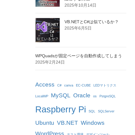
2025年10月14日
VB.NETとC#は似ているか？
2025年6月5日
WPQuadsが固定ページを自動作成してしまう
2025年2月24日
Access
C#
canva
EC-CUBE
LEDマトリクス
MySQL
Oracle
LocalWP
os
PstgreSQL
Raspberry Pi
SQL
SQLServer
Ubuntu
VB.NET
Windows
WordPress
テスト環境
デザインツール