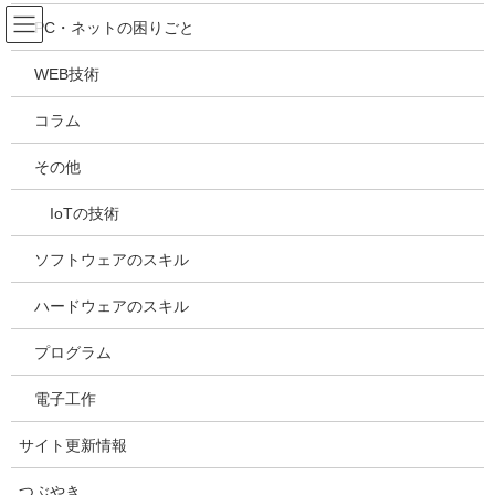
コ
ナ
吉川万能ＩＴ研究所
PC・ネットの困りごと
ン
ビ
テ
ゲ
WEB技術
ン
ー
メディア
ツ
シ
コラム
へ
ョ
ス
ン
HOME
メディア
20240326172511
その他
キ
に
ッ
移
IoTの技術
プ
動
2024年3月26日
/ 最終更新日時 :
2024年3月26日
kazuhiro
20240326172511
ソフトウェアのスキル
ハードウェアのスキル
プログラム
電子工作
サイト更新情報
つぶやき