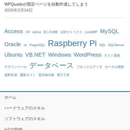
WPQuadsが固定ページを自動作成してしまう
2025年2月24日
Access
MySQL
C#
canva
EC-CUBE
LEDマトリクス
LocalWP
Raspberry Pi
Oracle
os
PstgreSQL
SQL
SQLServer
Ubuntu
VB.NET
Windows
WordPress
テスト環境
データベース
デザインツール
ブロックエディタ
ローカル開発
資料作成
通販サイト
電光掲示板
電子工作
ホーム
ハードウェアのスキル
ソフトウェアのスキル
IoTの技術