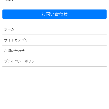
お問い合わせ
Facebook
X
Bluesky
Threads
Hatena
LINE
ホーム
Copy
サイトカテゴリー
お問い合わせ
コメントを残す
プライバシーポリシー
メールアドレスが公開されることはありません。
※
が付いている
欄は必須項目です
コメント
※