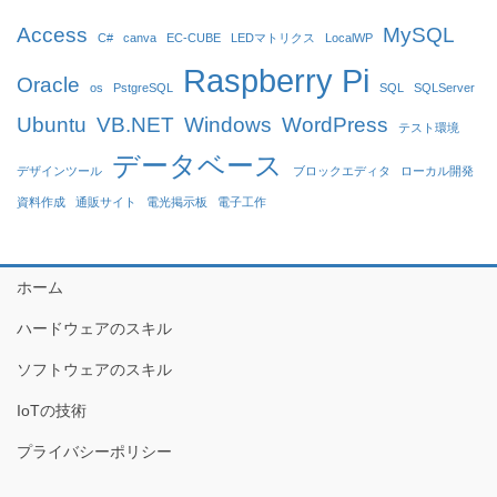
Access
MySQL
C#
canva
EC-CUBE
LEDマトリクス
LocalWP
Raspberry Pi
Oracle
os
PstgreSQL
SQL
SQLServer
Ubuntu
VB.NET
Windows
WordPress
テスト環境
データベース
デザインツール
ブロックエディタ
ローカル開発
資料作成
通販サイト
電光掲示板
電子工作
ホーム
ハードウェアのスキル
ソフトウェアのスキル
IoTの技術
プライバシーポリシー