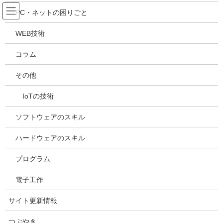
コ
ナ
吉川万能ＩＴ研究所
PC・ネットの困りごと
ン
ビ
テ
ゲ
WEB技術
ン
ー
メディア
ツ
シ
コラム
へ
ョ
ス
ン
HOME
メディア
20240326161407
その他
キ
に
ッ
移
IoTの技術
プ
動
2024年3月26日
/ 最終更新日時 :
2024年3月26日
kazuhiro
20240326161407
ソフトウェアのスキル
ハードウェアのスキル
プログラム
電子工作
サイト更新情報
つぶやき