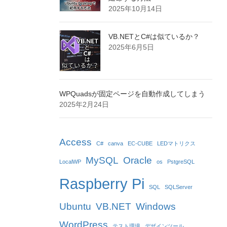
2025年10月14日
VB.NETとC#は似ているか？
2025年6月5日
WPQuadsが固定ページを自動作成してしまう
2025年2月24日
Access
C#
canva
EC-CUBE
LEDマトリクス
MySQL
Oracle
LocalWP
os
PstgreSQL
Raspberry Pi
SQL
SQLServer
Ubuntu
VB.NET
Windows
WordPress
テスト環境
デザインツール