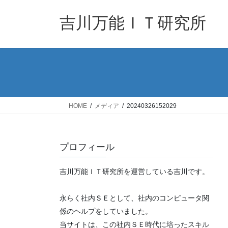
コ
ナ
ン
ビ
吉川万能ＩＴ研究所
テ
ゲ
ン
ー
ツ
シ
へ
ョ
ス
ン
キ
に
ッ
移
HOME
メディア
20240326152029
プ
動
プロフィール
吉川万能ＩＴ研究所を運営している吉川です。
永らく社内ＳＥとして、社内のコンピュータ関
係のヘルプをしていました。
当サイトは、この社内ＳＥ時代に培ったスキル