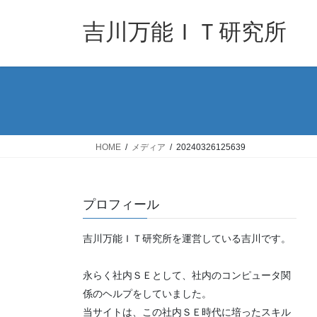
コ
ナ
ン
ビ
吉川万能ＩＴ研究所
テ
ゲ
ン
ー
ツ
シ
へ
ョ
ス
ン
キ
に
ッ
移
HOME
メディア
20240326125639
プ
動
プロフィール
吉川万能ＩＴ研究所を運営している吉川です。
永らく社内ＳＥとして、社内のコンピュータ関
係のヘルプをしていました。
当サイトは、この社内ＳＥ時代に培ったスキル