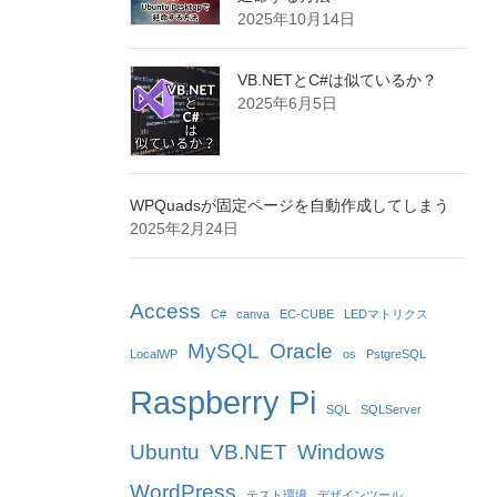
2025年10月14日
VB.NETとC#は似ているか？
2025年6月5日
WPQuadsが固定ページを自動作成してしまう
2025年2月24日
Access
C#
canva
EC-CUBE
LEDマトリクス
MySQL
Oracle
LocalWP
os
PstgreSQL
Raspberry Pi
SQL
SQLServer
Ubuntu
VB.NET
Windows
WordPress
テスト環境
デザインツール