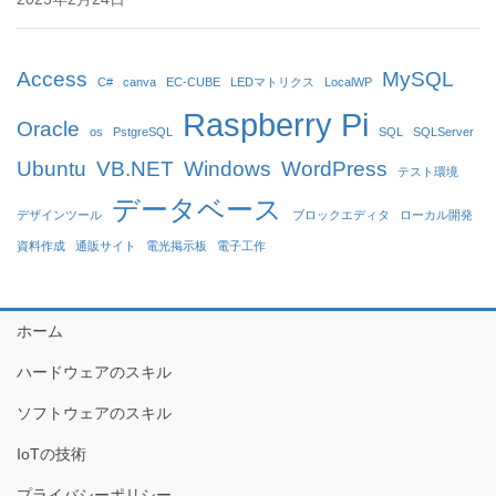
Access
MySQL
C#
canva
EC-CUBE
LEDマトリクス
LocalWP
Raspberry Pi
Oracle
os
PstgreSQL
SQL
SQLServer
Ubuntu
VB.NET
Windows
WordPress
テスト環境
データベース
デザインツール
ブロックエディタ
ローカル開発
資料作成
通販サイト
電光掲示板
電子工作
ホーム
ハードウェアのスキル
ソフトウェアのスキル
IoTの技術
プライバシーポリシー