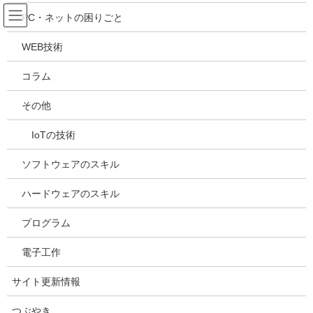
コ
ナ
吉川万能ＩＴ研究所
PC・ネットの困りごと
ン
ビ
テ
ゲ
WEB技術
ン
ー
メディア
ツ
シ
コラム
へ
ョ
ス
ン
HOME
メディア
20240326125541
その他
キ
に
ッ
移
IoTの技術
プ
動
2024年3月26日
/ 最終更新日時 :
2024年3月26日
kazuhiro
20240326125541
ソフトウェアのスキル
ハードウェアのスキル
プログラム
電子工作
サイト更新情報
つぶやき