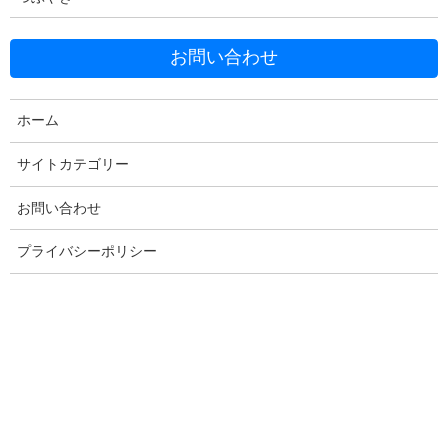
お問い合わせ
ホーム
Facebook
X
Bluesky
Threads
Hatena
LINE
サイトカテゴリー
Copy
お問い合わせ
プライバシーポリシー
コメントを残す
メールアドレスが公開されることはありません。
※
が付いている
欄は必須項目です
コメント
※