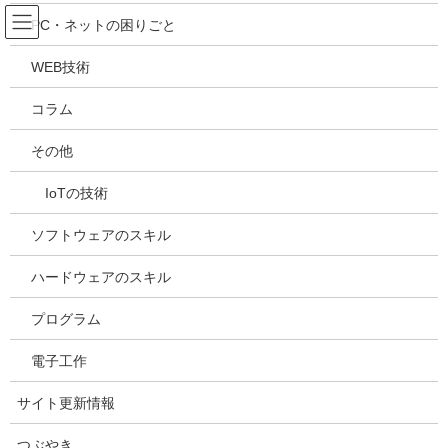
コ
ナ
吉川万能ＩＴ研究所
PC・ネットの困りごと
ン
ビ
テ
ゲ
WEB技術
ン
ー
メディア
ツ
シ
コラム
へ
ョ
ス
ン
HOME
メディア
20240326124901
その他
キ
に
ッ
移
IoTの技術
プ
動
2024年3月26日
/ 最終更新日時 :
2024年3月26日
kazuhiro
20240326124901
ソフトウェアのスキル
ハードウェアのスキル
プログラム
電子工作
サイト更新情報
つぶやき