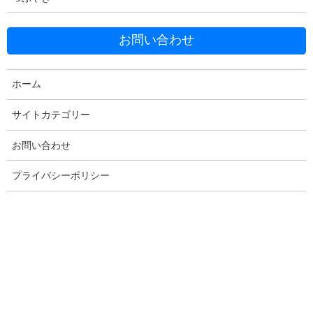
お問い合わせ
Facebook
X
Bluesky
Threads
Hatena
LINE
ホーム
Copy
サイトカテゴリー
お問い合わせ
コメントを残す
プライバシーポリシー
メールアドレスが公開されることはありません。
※
が付いている
欄は必須項目です
コメント
※