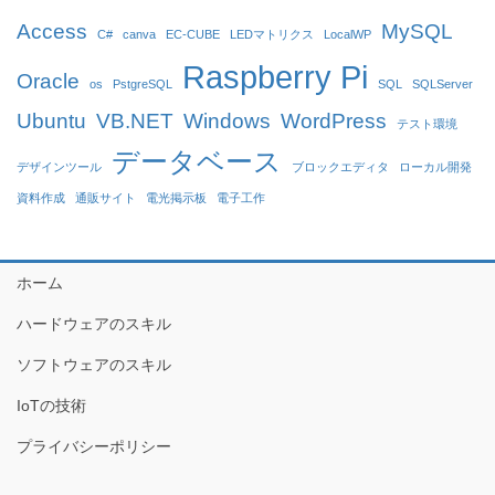
Access
MySQL
C#
canva
EC-CUBE
LEDマトリクス
LocalWP
Raspberry Pi
Oracle
os
PstgreSQL
SQL
SQLServer
Ubuntu
VB.NET
Windows
WordPress
テスト環境
データベース
デザインツール
ブロックエディタ
ローカル開発
資料作成
通販サイト
電光掲示板
電子工作
ホーム
ハードウェアのスキル
ソフトウェアのスキル
IoTの技術
プライバシーポリシー