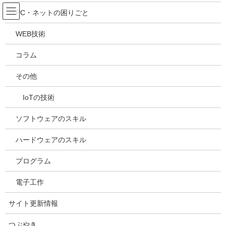
コ
ナ
吉川万能ＩＴ研究所
PC・ネットの困りごと
ン
ビ
テ
ゲ
WEB技術
ン
ー
メディア
ツ
シ
コラム
へ
ョ
ス
ン
HOME
メディア
20240325152158
その他
キ
に
ッ
移
IoTの技術
プ
動
2024年3月25日
/ 最終更新日時 :
2024年3月25日
kazuhiro
20240325152158
ソフトウェアのスキル
ハードウェアのスキル
プログラム
電子工作
サイト更新情報
つぶやき