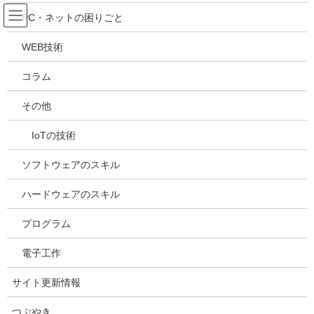
コ
ナ
吉川万能ＩＴ研究所
PC・ネットの困りごと
ン
ビ
テ
ゲ
WEB技術
ン
ー
メディア
ツ
シ
コラム
へ
ョ
ス
ン
HOME
メディア
20240325141811
その他
キ
に
ッ
移
IoTの技術
プ
動
2024年3月25日
/ 最終更新日時 :
2024年3月25日
kazuhiro
20240325141811
ソフトウェアのスキル
ハードウェアのスキル
プログラム
電子工作
サイト更新情報
つぶやき