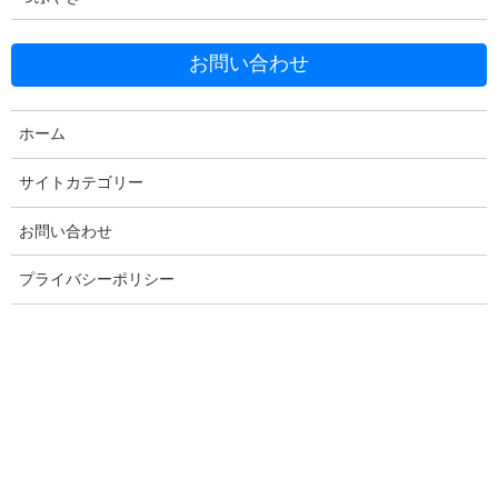
お問い合わせ
Facebook
X
Bluesky
Threads
Hatena
LINE
ホーム
Copy
サイトカテゴリー
お問い合わせ
コメントを残す
プライバシーポリシー
メールアドレスが公開されることはありません。
※
が付いている
欄は必須項目です
コメント
※