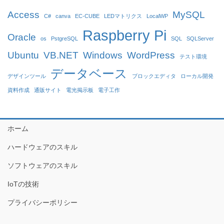
Access
MySQL
C#
canva
EC-CUBE
LEDマトリクス
LocalWP
Raspberry Pi
Oracle
os
PstgreSQL
SQL
SQLServer
Ubuntu
VB.NET
Windows
WordPress
テスト環境
データベース
デザインツール
ブロックエディタ
ローカル開発
資料作成
通販サイト
電光掲示板
電子工作
ホーム
ハードウェアのスキル
ソフトウェアのスキル
IoTの技術
プライバシーポリシー