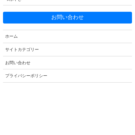
お問い合わせ
Facebook
X
Bluesky
Threads
Hatena
LINE
ホーム
Copy
サイトカテゴリー
お問い合わせ
コメントを残す
プライバシーポリシー
メールアドレスが公開されることはありません。
※
が付いている
欄は必須項目です
コメント
※