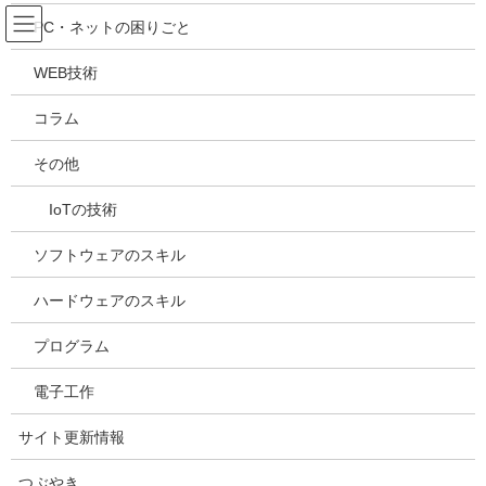
コ
ナ
吉川万能ＩＴ研究所
PC・ネットの困りごと
ン
ビ
テ
ゲ
WEB技術
ン
ー
メディア
ツ
シ
コラム
へ
ョ
ス
ン
HOME
メディア
20240325132535
その他
キ
に
ッ
移
IoTの技術
プ
動
2024年3月25日
/ 最終更新日時 :
2024年3月25日
kazuhiro
20240325132535
ソフトウェアのスキル
ハードウェアのスキル
プログラム
電子工作
サイト更新情報
つぶやき