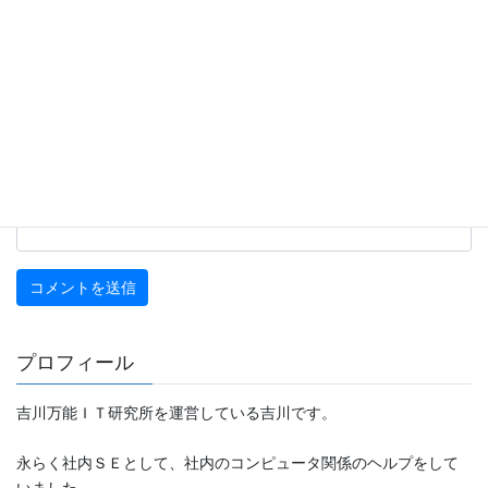
名前
※
メール
※
サイト
プロフィール
吉川万能ＩＴ研究所を運営している吉川です。
永らく社内ＳＥとして、社内のコンピュータ関係のヘルプをして
いました。