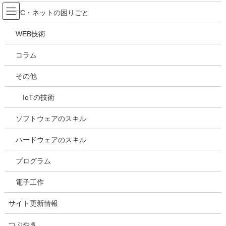
コ
ナ
吉川万能ＩＴ研究所
PC・ネットの困りごと
ン
ビ
テ
ゲ
WEB技術
ン
ー
メディア
ツ
シ
コラム
へ
ョ
ス
ン
HOME
メディア
20240307161041
その他
キ
に
ッ
移
IoTの技術
プ
動
2024年3月7日
/ 最終更新日時 :
2024年3月7日
kazuhiro
20240307161041
ソフトウェアのスキル
ハードウェアのスキル
プログラム
電子工作
サイト更新情報
つぶやき