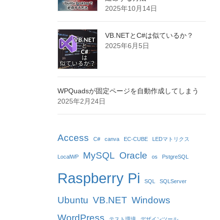
2025年10月14日
VB.NETとC#は似ているか？
2025年6月5日
WPQuadsが固定ページを自動作成してしまう
2025年2月24日
Access
C#
canva
EC-CUBE
LEDマトリクス
MySQL
Oracle
LocalWP
os
PstgreSQL
Raspberry Pi
SQL
SQLServer
Ubuntu
VB.NET
Windows
WordPress
テスト環境
デザインツール