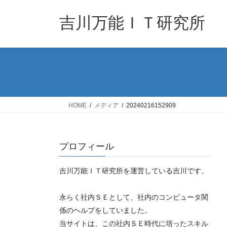
コ
ナ
ン
ビ
吉川万能ＩＴ研究所
テ
ゲ
ン
ー
ツ
シ
へ
ョ
ス
ン
キ
に
ッ
移
HOME
メディア
20240216152909
プ
動
プロフィール
吉川万能ＩＴ研究所を運営している吉川です。
永らく社内ＳＥとして、社内のコンピュータ関
係のヘルプをしていました。
当サイトは、この社内ＳＥ時代に培ったスキル