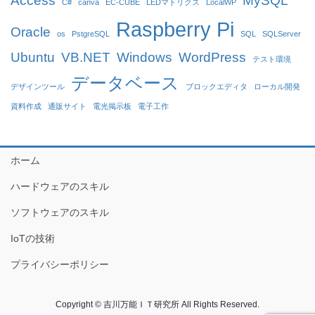
Access
MySQL
C#
canva
EC-CUBE
LEDマトリクス
LocalWP
Raspberry Pi
Oracle
os
PstgreSQL
SQL
SQLServer
Ubuntu
VB.NET
Windows
WordPress
テスト環境
データベース
デザインツール
ブロックエディタ
ローカル開発
資料作成
通販サイト
電光掲示板
電子工作
ホーム
ハードウェアのスキル
ソフトウェアのスキル
IoTの技術
プライバシーポリシー
Copyright © 吉川万能ＩＴ研究所 All Rights Reserved.