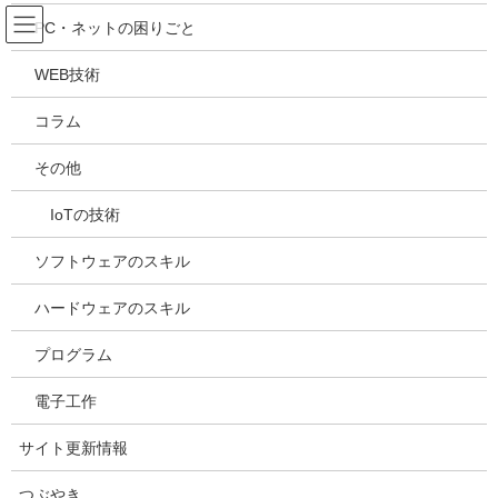
コ
ナ
吉川万能ＩＴ研究所
PC・ネットの困りごと
ン
ビ
テ
ゲ
WEB技術
ン
ー
メディア
ツ
シ
コラム
へ
ョ
ス
ン
HOME
メディア
20240204192404
その他
キ
に
ッ
移
IoTの技術
プ
動
2024年2月4日
/ 最終更新日時 :
2024年2月4日
kazuhiro
20240204192404
ソフトウェアのスキル
ハードウェアのスキル
プログラム
電子工作
サイト更新情報
つぶやき