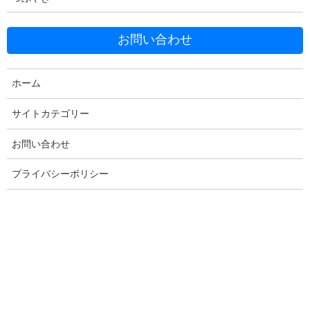
お問い合わせ
Facebook
X
Bluesky
Threads
Hatena
LINE
ホーム
Copy
サイトカテゴリー
お問い合わせ
コメントを残す
プライバシーポリシー
メールアドレスが公開されることはありません。
※
が付いている
欄は必須項目です
コメント
※