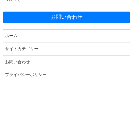
Facebook
X
Bluesky
お問い合わせ
Threads
Hatena
LINE
Copy
ホーム
サイトカテゴリー
コメントを残す
お問い合わせ
プライバシーポリシー
メールアドレスが公開されることはありません。
※
が付いている
欄は必須項目です
コメント
※