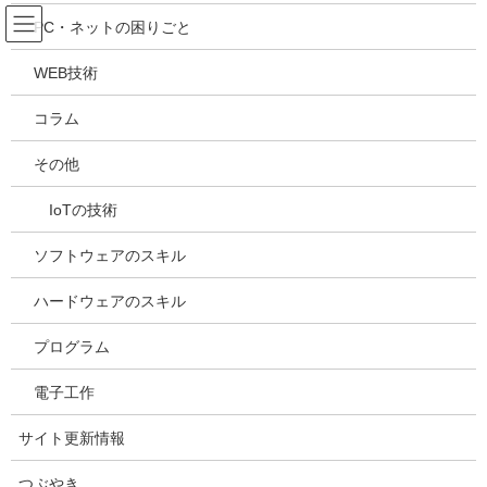
コ
ナ
吉川万能ＩＴ研究所
PC・ネットの困りごと
ン
ビ
テ
ゲ
WEB技術
ン
ー
メディア
ツ
シ
コラム
へ
ョ
ス
ン
HOME
メディア
20240203001044
その他
キ
に
ッ
移
IoTの技術
プ
動
2024年2月3日
/ 最終更新日時 :
2024年2月3日
kazuhiro
20240203001044
ソフトウェアのスキル
ハードウェアのスキル
プログラム
電子工作
サイト更新情報
つぶやき