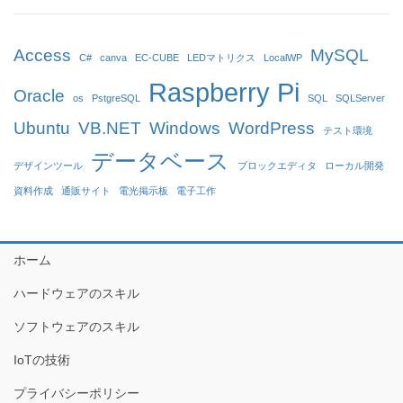
Access
MySQL
C#
canva
EC-CUBE
LEDマトリクス
LocalWP
Raspberry Pi
Oracle
os
PstgreSQL
SQL
SQLServer
Ubuntu
VB.NET
Windows
WordPress
テスト環境
データベース
デザインツール
ブロックエディタ
ローカル開発
資料作成
通販サイト
電光掲示板
電子工作
ホーム
ハードウェアのスキル
ソフトウェアのスキル
IoTの技術
プライバシーポリシー