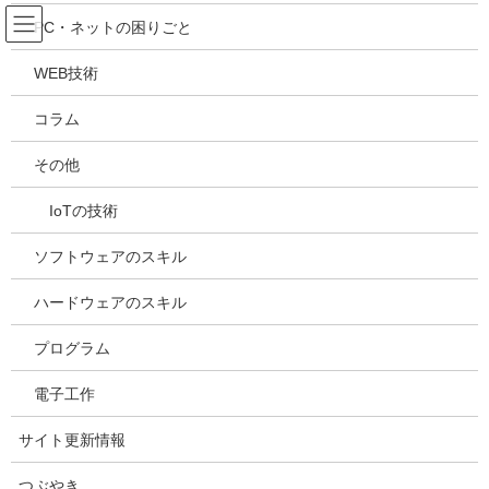
コ
ナ
吉川万能ＩＴ研究所
PC・ネットの困りごと
ン
ビ
テ
ゲ
WEB技術
ン
ー
メディア
ツ
シ
コラム
へ
ョ
ス
ン
HOME
メディア
20240131192434
その他
キ
に
ッ
移
IoTの技術
プ
動
2024年1月31日
/ 最終更新日時 :
2024年1月31日
kazuhiro
20240131192434
ソフトウェアのスキル
ハードウェアのスキル
プログラム
電子工作
サイト更新情報
つぶやき